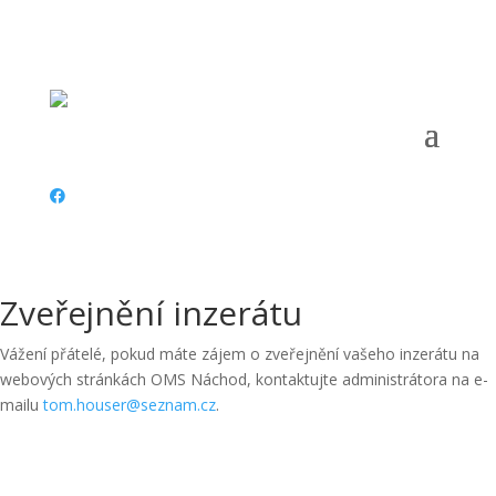
Telefon:
+420 702 021 220 |
Email:
omsnachod@seznam.cz
|
Adresa:
Kamenice 86, Náchod, 547 01 |
ČÚ:
561657002/5500 |
IČ:
67777414 |
Datová schránka:
Zveřejnění inzerátu
Vážení přátelé, pokud máte zájem o zveřejnění vašeho inzerátu na
webových stránkách OMS Náchod, kontaktujte administrátora na e-
mailu
tom.houser@seznam.cz
.