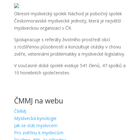
Okresní myslivecký spolek Náchod je pobočný spolek
Českomoravské myslivecké jednoty, která je největší
mysliveckou organizací v ČR.
Spolupracuje s referáty životního prostředí obcí
s rozšířenou působností a konzultuje otázky v chovu
zvěře, veterinární problematiky a myslivecké legislativy.
V současné době spolek eviduje 541 členů, 47 spolků a
10 honebních společenstev.
ČMMJ na webu
ČMMJ
Myslivecká kynologie
Jak se stát myslivcem
Pro zvěřinu k myslivcům
Pojďme, děti, za přírodou