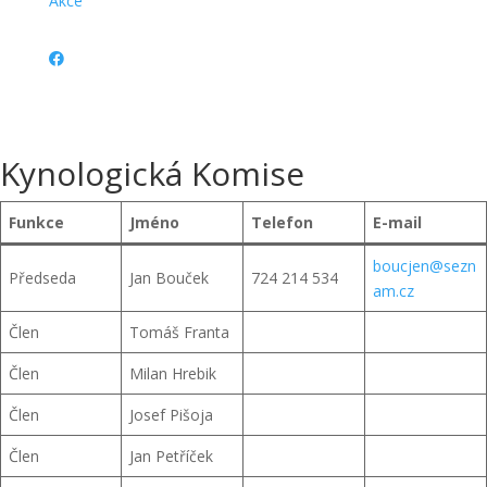
Akce
Kynologická Komise
Funkce
Jméno
Telefon
E-mail
boucjen@sezn
Předseda
Jan Bouček
724 214 534
am.cz
Člen
Tomáš Franta
Člen
Milan Hrebik
Člen
Josef Pišoja
Člen
Jan Petříček