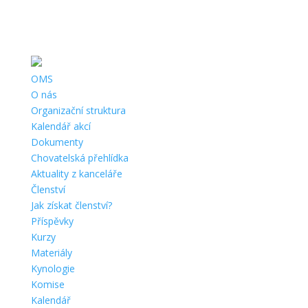
Telefon:
+420 702 021 220 |
Email:
omsnachod@seznam.cz
|
Adresa:
Kamenice 86, Náchod, 547 01 |
ČÚ:
561657002/5500 |
IČ:
67777414 |
Datová schránka:
OMS
O nás
Organizační struktura
Kalendář akcí
Dokumenty
Chovatelská přehlídka
Aktuality z kanceláře
Členství
Jak získat členství?
Příspěvky
Kurzy
Materiály
Kynologie
Komise
Kalendář