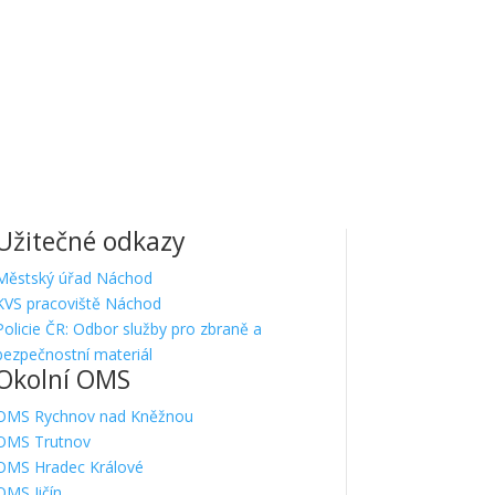
Užitečné odkazy
Městský úřad Náchod
KVS pracoviště Náchod
Policie ČR: Odbor služby pro zbraně a
bezpečnostní materiál
Okolní OMS
OMS Rychnov nad Kněžnou
OMS Trutnov
OMS Hradec Králové
OMS Jičín