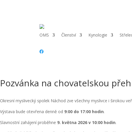
Telefon:
+420 702 021 220 |
Email:
omsnachod@seznam.cz
|
Adr
OMS
Členství
Kynologie
Střele
Pozvánka na chovatelskou přehl
Okresní myslivecký spolek Náchod zve všechny myslivce i širokou ve
Výstava bude otevřena denně od
9:00 do 17:00 hodin
.
Slavnostní zahájení proběhne
9. května 2026 v 10:00 hodin
.