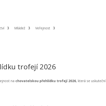
esa:
Kamenice 86, Náchod, 547 01 |
ČÚ:
561657002/5500 |
IČ:
6777
ctví
Mládež
Veřejnost
ídku trofejí 2026
řejnost na
chovatelskou přehlídku trofejí 2026
, která se uskutečn