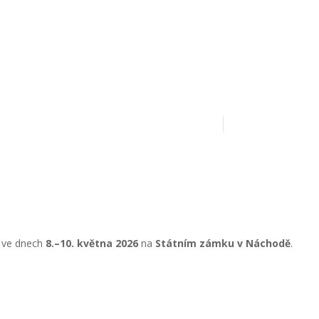
7414 |
Datová schránka:
í ve dnech
8.–10. května 2026
na
Státním zámku v Náchodě
.