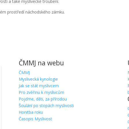
osti a také myslivecké troubení.
rásném prostředí náchodského zámku.
ČMMJ na webu
ČMMJ
Myslivecká kynologie
Jak se stát myslivcem
Pro zvěřinu k myslivcům
Pojďme, děti, za přírodou
Šoulání po stopách myslivosti
Honitba roku
Časopis Myslivost