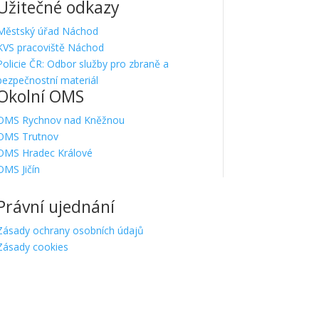
Užitečné odkazy
Městský úřad Náchod
KVS pracoviště Náchod
Policie ČR: Odbor služby pro zbraně a
bezpečnostní materiál
Okolní OMS
OMS Rychnov nad Kněžnou
OMS Trutnov
OMS Hradec Králové
OMS Jičín
Právní ujednání
Zásady ochrany osobních údajů
Zásady cookies