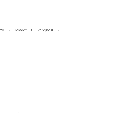
esa:
Kamenice 86, Náchod, 547 01 |
ČÚ:
561657002/5500 |
IČ:
6777
ctví
Mládež
Veřejnost