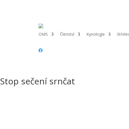
Telefon:
+420 702 021 220 |
Email:
omsnachod@seznam.cz
|
Adr
OMS
Členství
Kynologie
Střele
Stop sečení srnčat